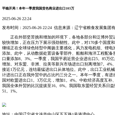
平稳开局！本年一季度我国货色商业进出口103万
2025-06-26 22:24
发布时间：2025-06-26 22:24 信息来源：辽宁省粮食发展集
正在外部坚苦挑和增加的环境下，各地各部分和泛博外贸运营
较快增加，正在压力下展示强劲韧性。此中，对170多个国度和
继续正在全球绿色转型中阐扬主要感化，风力发电机组、锂电池、
添加。此中，从动数据处置设备零部件、船舶和海洋工程配备别离
口量添加8。3%。一季度，我国平易近营企业进出口5。85万
增加。对东盟、非洲、拉美等新兴市场进出口别离增加7。4%、
接近1万亿元，连结最猛进出口从体地位。此中，出口工业机械人增
计进出口正在我外贸中的占比约三分之一。本年一季度，有进出话
国对欧盟进出口1。3万亿元，增加1。4%。中欧经济高度互补
我国全体外贸的比沉提拔至16。6%。我国取东盟经贸关系日益
51。1%。
地址：中国辽宁省大连市中山区五五路1号港湾中心