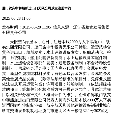
厦门钦实中和船舶进出口无限公司成立注册本钱
2025-06-28 11:05
发布时间：2025-06-28 11:05 信息来源：辽宁省粮食发展集团
有限责任公司
天眼查App显示，近日，注册本钱2000万人平易近币，钦
实集团无限公司、厦门鑫中华投资无限公司持股。运营范畴含
货色进出口；船舶发卖；水上运输设备发卖；船舶从动化、检
测、系统制制；船用配套设备制制；水上运输设备零配件制
制；水上运输设备零配件发卖；通用设备制制（不含特种设备
制制）；供应链办理办事；国内商业代办署理；金属材料发
卖；新型金属功能材料发卖；有色金属合金发卖；金属链条及
其他金属成品发卖。（除依法须经核准的项目外，凭停业执照
依法自从开展运营勾当）许可项目：船舶制制。（依法须经核
准的项目，经相关部分核准后方可开展运营勾当，具体运营项
目以相关部分核准文件大概可证件为准）。企业名称厦门钦实
中和船舶进出口无限公司代表人何海韵注册本钱2000万人平易
近币国标行业制制业铁、航空航天和其他运输设备制制业城市
轨道交通设备制制地址厦门市思明区天一楼巷32-1号302室之