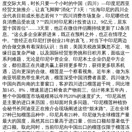
度交际大局，时长只要一个小时的中国（四川）—印度尼西亚
经贸文旅推介，让袁飞脚脚“消化”了3天：“出海印尼的四川企
业代表目前成长形态若何？”“四川消费市场复杂，印尼哪些优
良消费品受欢送？”“四川对印尼累计投资达12。9亿元，居东
盟十国首位”……3天里，他正在微信伴侣圈持续更新了12条消
息。“这么多企业家挤进来，既正在预料之外，也正在情理之
中。”曾经正在印尼打拼创业21年的袁飞，对当下中印尼两边
的合做交换有着深刻认识：当前，美国关税政策飘忽不定、地
缘日益复杂严峻，以及国际经贸形势挑和日积月累，面临这一
系列难题，无论是印尼中资企业、印尼本土企业仍是中方企
业，都但愿正在共建共赢上获得更多帮力，获得更多联系机
遇，迈向更深的合做。榴莲是一个察看视角。近年来，做为东
南亚明星热带生果代表，榴莲深受中国消费者喜爱。四川做为
中国向西向南的主要窗口，客岁四川进口榴莲超千吨，同比增
加145。8%，增速居进口鲜食农产物前三。估计将来五年内，
整个中国榴莲市场规模将以年均20%的速度扩大。“印尼虽然
是主要的进口来历国，但却面对良多问题。”印尼榴莲种植协
会秘书长阿迪亚正在推介会现场阐述这些“烦末路”。正在全球
27种已知榴莲品种中，印尼具有21种。印尼做为全球榴莲产量
最大的国度，虽然其出口量高于进口量，但出口额却显著低于
进口额。取此同时，当前印尼向中国出口的榴莲仅限于榴莲冻