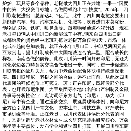
炉炉、玩具等多个品种。老挝做为四川正在共建“一带一”国度
中的第二大投资目标地，合做同样跑出“加快度”。2024年，四
川取老挝进出口总额达4。7亿元。此中，四川向老挝次要出口
新能源汽车、蜡、汽车策动机、化肥等，次要进口木薯淀粉、
动物提取物、铁矿、喷鼻蕉等。跟着物畅通道不竭升级，现在
老挝每10辆从中国进口的新能源车中有1辆来自四川出口商，
成都始发的货色经中老班列抵达老挝万象仅需3天，市场一体
化成长趋向愈加较着。就正在本年4月13日，中印尼两国元首
互致贺电，提出打制成长中大国精诚连合的典型、配合成长的
样板、南南合做的前锋。此次四川第一时间拜候印尼，无疑为
深化双边各范畴务实交换合做走出一步。同时，进一步促进四
川取老挝的敌对关系，帮力中老命运配合体扶植持续走深走
实。四川取印尼、老挝之间的合做，远不止面前。从此次四川
代表团的拜候点位上可窥见一斑：正在印尼，既拜候部分代
表，也拜候印尼集团、力宝集团等本地出名的出产制制及金融
办事等分析性企业，走访调研东方电气（印尼）、华为（印
尼）等中资企业，通过漫谈交换、展览展现等体例，向印尼方
全方位引见四川汗青文化、资本生态、科技立异、财产成长、
市场机缘等环境。正在老挝，四川代表团拜候部分代表的同
时，又走访调研老挝农林农村成长研究院蔬果研究核心、万象
南坐等主要点位，发布学金和逛学四川打算、开展四川整车商