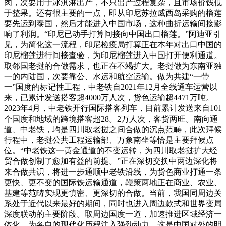
肉，次要用于冰淇淋出产，不只出产过程复杂，且市场价钱低
于整果。还有很主要的一点，即从印尼苏拉威西岛采购的榴莲
要先运到泰国，然后才能进入中国市场，这种曲折运输间接影
响了利润。“印尼已动手打算间接向中国出口榴莲。”阿迪亚引
见，为简化这一流程，印尼检疫局打算正在本年对出口中国的
印尼榴莲进行间接查验，为印尼榴莲进入中国打开便利通道。
取邻国老挝的合做需求，也正在不竭扩大。老挝做为东南亚独
一的内陆国，次要靠公、水运和航空运输。做为共建“一带
一”国度的标记性工程，中老铁自2021年12月全线通车运营以
来，已累计发送搭客超4000万人次，货色运输超4471万吨。
2023年4月，中老铁开行国际搭客列车，目前累计发送来自101
个国度和地域的跨境搭客超28。2万人次，客货两旺。南向通
道、中老铁，均是四川取老挝之间合做的沉点范畴，此次拜候
行程中，老挝公共工程运输部、万象南坐等恰是主要拜候点
位。“中老铁这一黄金通道的不变运转，为四川取老挝扩大经
贸合做创制了愈加有益的前提。”正在深切交换中两边深化将
来合做共识，将进一步通顺中老铁沿线，为货色商业打通一条
更快、更不变的国际铁运输通道，鞭策两地正在商业、农业、
基建等范畴实现更慎密、更深切的合做。当前，我国同周边关
系处于近代以来最好的期间，同时也进入周边款式和世界变局
深度联动的主要阶段。取周边国度一道，加速推进区域经济一
体化，为各自的现代化历程注入强劲动力，这是中国对外的明