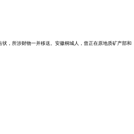
状，所涉财物一并移送。安徽桐城人，曾正在原地质矿产部和