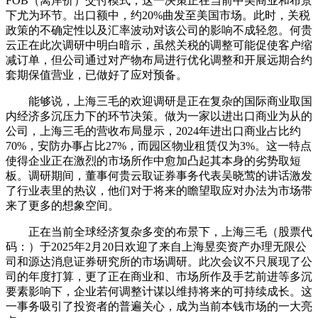
FOB（离岸价）交付模式，这一决策正在当前中美商业和布景
下尤为环节。出口额中，约20%曲发至美国市场。此时，关税
政策的不确定性以及汇率波动对该公司的影响不成轻忽。何贵
云正在此次调研中明白暗示，虽然关税的调整可能促使客户缩
减订单，但公司通过对产物布局进行优化调整和开展远期合约
套期保值营业，已做好了应对预备。
能够说，上海三毛的欢迎调研是正在复杂的国际商业取国
内经济多沉压力下的环节决策。做为一家以进出口商业为从的
公司，上海三毛的营收布局显示，2024年进出口商业占比约
70%，安防办事占比27%，而园区物业租赁仅为3%。这一特点
使得企业正在激烈的市场所作中愈加凸起其本身的劣势取短
板。调研期间，董事何贵云取证券事务代表吴晓莺的讲话激发
了行业表里的热议，他们对于将来的瞻望取应对办法为市场带
来了更多的想象空间。
正在当前全球经济复杂多变的布景下，上海三毛（股票代
码：）于2025年2月20日欢迎了来自上海昱奕资产办理无限公
司和源达消息证券研究所的市场调研。此次会议不只展现了公
司的年度打算，更了正在商业和、市场所作及手艺前进等多沉
要素影响下，企业若何调整计谋以维持将来的可持续成长。这
一事务吸引了投资者的普遍关心，成为当前本钱市场的一大亮