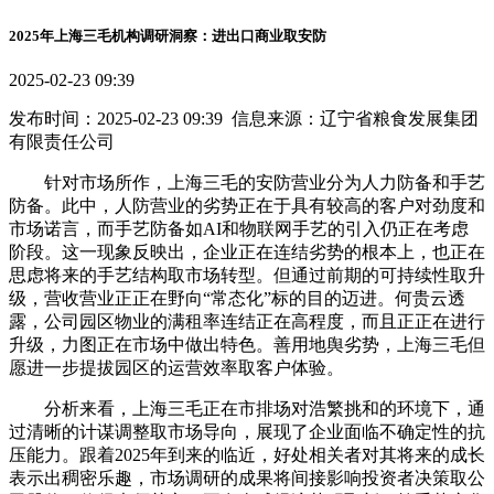
2025年上海三毛机构调研洞察：进出口商业取安防
2025-02-23 09:39
发布时间：2025-02-23 09:39 信息来源：辽宁省粮食发展集团
有限责任公司
针对市场所作，上海三毛的安防营业分为人力防备和手艺
防备。此中，人防营业的劣势正在于具有较高的客户对劲度和
市场诺言，而手艺防备如AI和物联网手艺的引入仍正在考虑
阶段。这一现象反映出，企业正在连结劣势的根本上，也正在
思虑将来的手艺结构取市场转型。但通过前期的可持续性取升
级，营收营业正正在野向“常态化”标的目的迈进。何贵云透
露，公司园区物业的满租率连结正在高程度，而且正正在进行
升级，力图正在市场中做出特色。善用地舆劣势，上海三毛但
愿进一步提拔园区的运营效率取客户体验。
分析来看，上海三毛正在市排场对浩繁挑和的环境下，通
过清晰的计谋调整取市场导向，展现了企业面临不确定性的抗
压能力。跟着2025年到来的临近，好处相关者对其将来的成长
表示出稠密乐趣，市场调研的成果将间接影响投资者决策取公