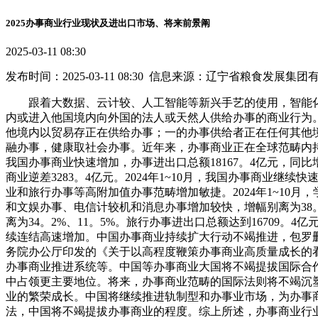
2025办事商业行业现状及进出口市场、将来前景阐
2025-03-11 08:30
发布时间：2025-03-11 08:30 信息来源：辽宁省粮食发展集
跟着大数据、云计较、人工智能等新兴手艺的使用，智能化
内或进入他国境内向外国的法人或天然人供给办事的商业行为
他境内以贸易存正在供给办事；一的办事供给者正在任何其他
融办事，健康取社会办事。近年来，办事商业正在全球范畴内持
我国办事商业快速增加，办事进出口总额18167。4亿元，同比增
商业逆差3283。4亿元。2024年1~10月，我国办事商业继
业和旅行办事等高附加值办事范畴增加敏捷。2024年1~10月，
和文娱办事、电信计较机和消息办事增加较快，增幅别离为38。
离为34。2%、11。5%。旅行办事进出口总额达到16709
续连结高速增加。中国办事商业持续扩大行动不竭推进，包罗
务院办公厅印发的《关于以高程度鞭策办事商业高质量成长的
办事商业推进系统等。中国等办事商业大国将不竭提拔国际合
中占领更主要地位。将来，办事商业范畴的国际法则将不竭沉
业的繁荣成长。中国将继续推进轨制型和办事业市场，为办事
法，中国将不竭提拔办事商业的程度。综上所述，办事商业行