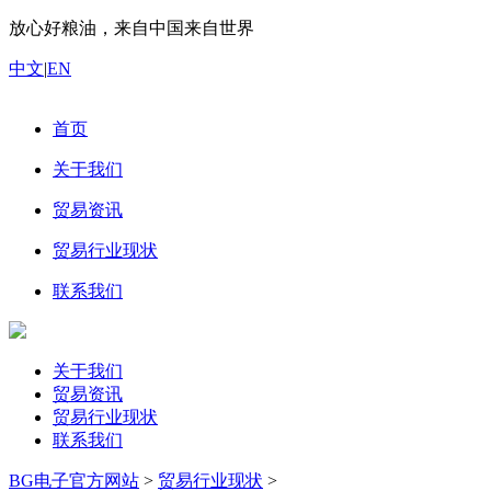
放心好粮油，来自中国来自世界
中文
|
EN
首页
关于我们
贸易资讯
贸易行业现状
联系我们
关于我们
贸易资讯
贸易行业现状
联系我们
BG电子官方网站
>
贸易行业现状
>