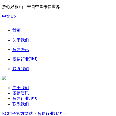
放心好粮油，来自中国来自世界
中文
|
EN
首页
关于我们
贸易资讯
贸易行业现状
联系我们
关于我们
贸易资讯
贸易行业现状
联系我们
BG电子官方网站
>
贸易行业现状
>