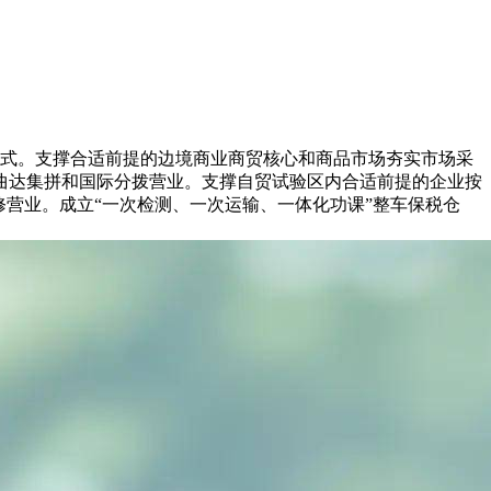
式。支撑合适前提的边境商业商贸核心和商品市场夯实市场采
曲达集拼和国际分拨营业。支撑自贸试验区内合适前提的企业按
营业。成立“一次检测、一次运输、一体化功课”整车保税仓
。