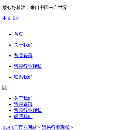
放心好粮油，来自中国来自世界
中文
|
EN
首页
关于我们
贸易资讯
贸易行业现状
联系我们
关于我们
贸易资讯
贸易行业现状
联系我们
BG电子官方网站
>
贸易行业现状
>