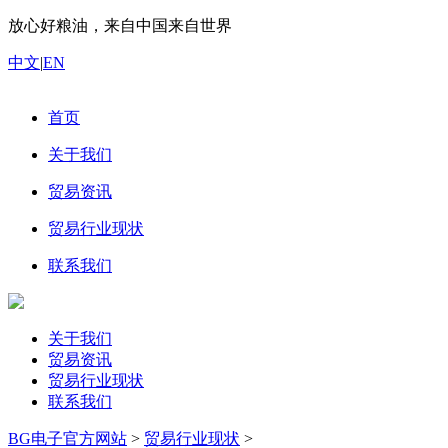
放心好粮油，来自中国来自世界
中文
|
EN
首页
关于我们
贸易资讯
贸易行业现状
联系我们
关于我们
贸易资讯
贸易行业现状
联系我们
BG电子官方网站
>
贸易行业现状
>