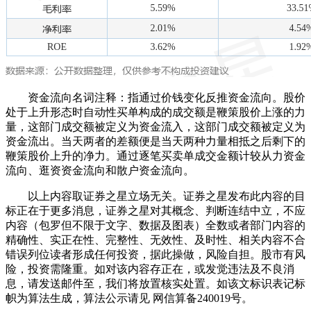
资金流向名词注释：指通过价钱变化反推资金流向。股价
处于上升形态时自动性买单构成的成交额是鞭策股价上涨的力
量，这部门成交额被定义为资金流入，这部门成交额被定义为
资金流出。当天两者的差额便是当天两种力量相抵之后剩下的
鞭策股价上升的净力。通过逐笔买卖单成交金额计较从力资金
流向、逛资资金流向和散户资金流向。
以上内容取证券之星立场无关。证券之星发布此内容的目
标正在于更多消息，证券之星对其概念、判断连结中立，不应
内容（包罗但不限于文字、数据及图表）全数或者部门内容的
精确性、实正在性、完整性、无效性、及时性、相关内容不合
错误列位读者形成任何投资，据此操做，风险自担。股市有风
险，投资需隆重。如对该内容存正在，或发觉违法及不良消
息，请发送邮件至，我们将放置核实处置。如该文标识表记标
帜为算法生成，算法公示请见 网信算备240019号。