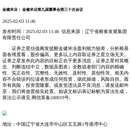
金健米业： 金健米业第九届董事会第三十次会议
2025-02-03 11:46
发布时间：2025-02-03 11:46 信息来源：辽宁省粮食发展集团
有限责任公司
证券之星估值阐发提醒金健米业盈利能力较差，分析根基
面各维度看，股价偏高。更多以上内容取证券之星立场无关。
证券之星发布此内容的目标正在于更多消息，证券之星对其概
念、判断连结中立，数据及图表）全数或者部门内容的精确
性、实正在性、完整性、无效性、及时性、原创性等。相关内
容不合错误列位读者形成任何投资，据此操做，风险自担。股
市有风险，投资需隆重。或发觉违法及不良消息，请发送邮件
至，我们将放置核实处置。如该文标识表记标帜为算法生成，
算法公示请见 网信算备240019号。
地址：中国辽宁省大连市中山区五五路1号港湾中心