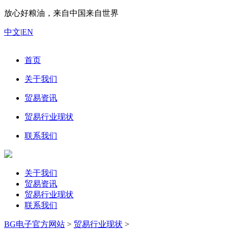
放心好粮油，来自中国来自世界
中文
|
EN
首页
关于我们
贸易资讯
贸易行业现状
联系我们
关于我们
贸易资讯
贸易行业现状
联系我们
BG电子官方网站
>
贸易行业现状
>