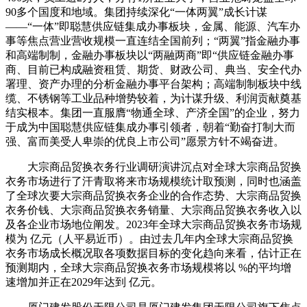
90多个国度和地域。集团持续深化“一体两翼”成长计谋
——“一体”即聪慧供应链集成办事板块，金属、能源、汽车办
事等焦点营业营收规模一直连结全国前列；“两翼”指金融办事
和高端制制，金融办事板块以“两融两商”即“供应链金融办事
商、目前已构成融资租赁、期货、财政公司、典当、安全代办
署理、资产办理的分析金融办事平台架构；高端制制板块中线
缆、不锈钢等工业品种增势较着，为计谋升级、利润贡献奠基
结实根本。集团一直服膺“物通全球、产济全国”的企业，努力
于成为中国聪慧供应链集成办事引领者，朝着“勤奋打制大而
强、富而美受人卑崇的优良上市公司”愿景方针不竭奋进。
大宗商品贸换衣务行业调研演讲沉点对全球大宗商品贸换
衣务市场进行了汗青取将来市场规模统计取预测，同时也涵盖
了全球次要大宗商品贸换衣务企业的合作态势、大宗商品贸换
衣务价钱、大宗商品贸换衣务销量、大宗商品贸换衣务收入以
及各企业市场地位阐发。2023年全球大宗商品贸换衣务市场规
模为 亿元（人平易近币）。由过去几年内全球大宗商品贸换
衣务市场成长概况取各项数据目标的变化趋向来看，估计正在
预测期内，全球大宗商品贸换衣务市场规模将以 %的平均增
速增加并正在2029年达到 亿元。