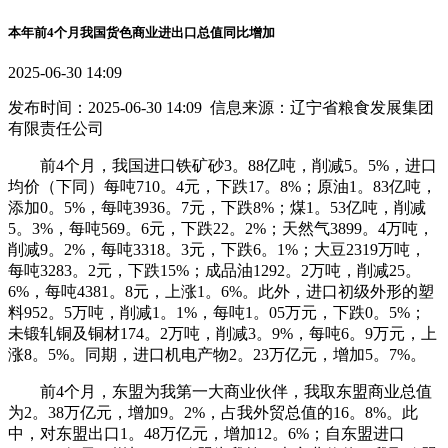
本年前4个月我国货色商业进出口总值同比增加
2025-06-30 14:09
发布时间：2025-06-30 14:09 信息来源：辽宁省粮食发展集团
有限责任公司
前4个月，我国进口铁矿砂3。88亿吨，削减5。5%，进口
均价（下同）每吨710。4元，下跌17。8%；原油1。83亿吨，
添加0。5%，每吨3936。7元，下跌8%；煤1。53亿吨，削减
5。3%，每吨569。6元，下跌22。2%；天然气3899。4万吨，
削减9。2%，每吨3318。3元，下跌6。1%；大豆2319万吨，
每吨3283。2元，下跌15%；成品油1292。2万吨，削减25。
6%，每吨4381。8元，上涨1。6%。此外，进口初级外形的塑
料952。5万吨，削减1。1%，每吨1。05万元，下跌0。5%；
未锻轧铜及铜材174。2万吨，削减3。9%，每吨6。9万元，上
涨8。5%。同期，进口机电产物2。23万亿元，增加5。7%。
前4个月，东盟为我第一大商业伙伴，我取东盟商业总值
为2。38万亿元，增加9。2%，占我外贸总值的16。8%。此
中，对东盟出口1。48万亿元，增加12。6%；自东盟进口