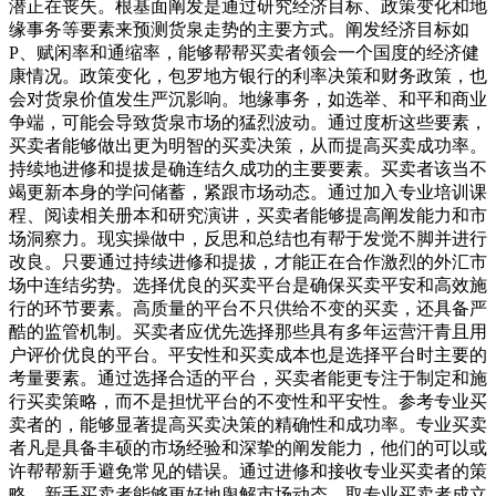
潜正在丧失。根基面阐发是通过研究经济目标、政策变化和地
缘事务等要素来预测货泉走势的主要方式。阐发经济目标如
P、赋闲率和通缩率，能够帮帮买卖者领会一个国度的经济健
康情况。政策变化，包罗地方银行的利率决策和财务政策，也
会对货泉价值发生严沉影响。地缘事务，如选举、和平和商业
争端，可能会导致货泉市场的猛烈波动。通过度析这些要素，
买卖者能够做出更为明智的买卖决策，从而提高买卖成功率。
持续地进修和提拔是确连结久成功的主要要素。买卖者该当不
竭更新本身的学问储蓄，紧跟市场动态。通过加入专业培训课
程、阅读相关册本和研究演讲，买卖者能够提高阐发能力和市
场洞察力。现实操做中，反思和总结也有帮于发觉不脚并进行
改良。只要通过持续进修和提拔，才能正在合作激烈的外汇市
场中连结劣势。选择优良的买卖平台是确保买卖平安和高效施
行的环节要素。高质量的平台不只供给不变的买卖，还具备严
酷的监管机制。买卖者应优先选择那些具有多年运营汗青且用
户评价优良的平台。平安性和买卖成本也是选择平台时主要的
考量要素。通过选择合适的平台，买卖者能更专注于制定和施
行买卖策略，而不是担忧平台的不变性和平安性。参考专业买
卖者的，能够显著提高买卖决策的精确性和成功率。专业买卖
者凡是具备丰硕的市场经验和深挚的阐发能力，他们的可以或
许帮帮新手避免常见的错误。通过进修和接收专业买卖者的策
略，新手买卖者能够更好地舆解市场动态。取专业买卖者成立